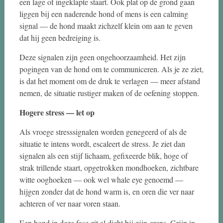
een lage of ingeklapte staart. Ook plat op de grond gaan
liggen bij een naderende hond of mens is een calming
signal — de hond maakt zichzelf klein om aan te geven
dat hij geen bedreiging is.
Deze signalen zijn geen ongehoorzaamheid. Het zijn
pogingen van de hond om te communiceren. Als je ze ziet,
is dat het moment om de druk te verlagen — meer afstand
nemen, de situatie rustiger maken of de oefening stoppen.
Hogere stress — let op
Als vroege stresssignalen worden genegeerd of als de
situatie te intens wordt, escaleert de stress. Je ziet dan
signalen als een stijf lichaam, gefixeerde blik, hoge of
strak trillende staart, opgetrokken mondhoeken, zichtbare
witte ooghoeken — ook wel whale eye genoemd —
hijgen zonder dat de hond warm is, en oren die ver naar
achteren of ver naar voren staan.
Een hond in deze fase zit al dicht bij zijn grens. Grijp in