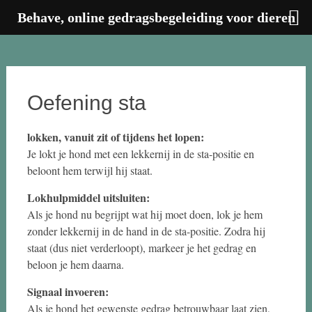
Behave, online gedragsbegeleiding voor dieren
Ga
naar
de
inhoud
Oefening sta
lokken, vanuit zit of tijdens het lopen:
Je lokt je hond met een lekkernij in de sta-positie en
beloont hem terwijl hij staat.
Lokhulpmiddel uitsluiten:
Als je hond nu begrijpt wat hij moet doen, lok je hem
zonder lekkernij in de hand in de sta-positie. Zodra hij
staat (dus niet verderloopt), markeer je het gedrag en
beloon je hem daarna.
Signaal invoeren:
Als je hond het gewenste gedrag betrouwbaar laat zien,