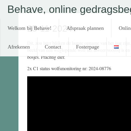
Ga
Behave, online gedragsbeg
naar
de
inhoud
25-11-2024
Welkom bij Behave!
Afspraak plannen
Onlin
Dit, zou later blijken de laatste opname van het jaar zij
Afrekenen
Contact
Fosterpage
beeld van een weglopende wolf het alweer voorbij is en 
bosjes. Prachtig dier.
2x C1 status wolfsmonitoring nr: 2024-08776