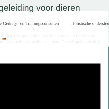
eleiding voor dieren
e Gedrags- en Trainingsconsulten
Holistische onderste
n. Ik vind deze opname heel gaaf want je denkt dat bij het eerste
net als je verder wil scrollen komt er een 2e wolf opdoemen uit de