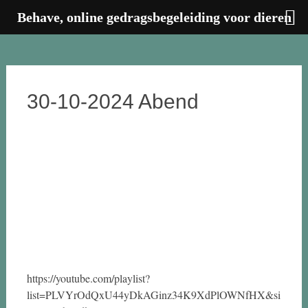
Behave, online gedragsbegeleiding voor dieren
Zum
Inhalt
springen
30-10-2024 Abend
https://youtube.com/playlist?
list=PLVYrOdQxU44yDkAGinz34K9XdPlOWNfHX&si