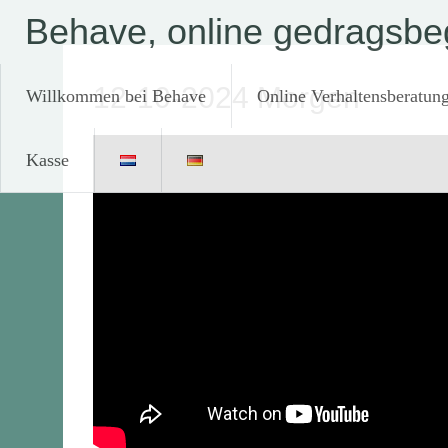
Zum
Behave, online gedragsbeg
Inhalt
springen
12-10-2024 Morgen
Willkommen bei Behave
Online Verhaltensberatun
Kasse