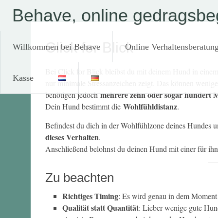
Zum
Behave, online gedragsbeg
Inhalt
springen
Click for Blick
Willkommen bei Behave
Online Verhaltensberatun
Bei Click for Blick bleibst du mit deinem Hund in eine
Kasse
nur minimale Stressanzeichen zeigt. Das können weni
mehrere zehn oder sogar hundert 
benötigen jedoch
Wohlfühldistanz
Dein Hund bestimmt die
.
Befindest du dich in der Wohlfühlzone deines Hundes 
dieses Verhalten
.
Anschließend belohnst du deinen Hund mit einer für ih
Zu beachten
Richtiges Timing
: Es wird genau in dem Moment
Qualität statt Quantität
: Lieber wenige gute Hun