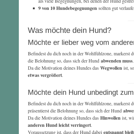
als viele Begegnungen, bei denen der Hund gestres
9 von 10 Hundebegegnungen
sollten gut verlauf
Was möchte dein Hund?
Möchte er lieber weg vom ander
Befindest du dich noch in der Wohlfühlzone, markerst 
abwenden muss
die Belohnung so, dass sich der Hund
.
Wegwollen
Da die Motivation deines Hundes das
ist, s
etwas vergrößert
.
Möchte dein Hund unbedingt zum
Befindest du dich noch in der Wohlfühlzone, markerst d
abwe
präsentierst die Belohnung so, dass sich der Hund
Hinwollen
Da die Motivation deines Hundes das
ist, w
anderen Hund leicht verringert
.
entspannt blei
Voraussetzung ist, dass der Hund dabei