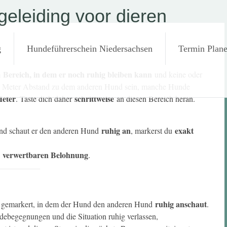
eleiding voor dieren
g
Hundeführerschein Niedersachsen
Termin Plan
Bereich, in dem er noch ruhig bleiben kann
m
und keine oder
ge Meter Abstand zu dem anderen Hund sein, manche Hunde
Meter
schrittweise
. Taste dich daher
an diesen Bereich heran.
ruhig an
exakt
und schaut er den anderen Hund
, markerst du
verwertbaren Belohnung
n
.
ruhig anschaut
 gemarkert, in dem der Hund den anderen Hund
.
debegegnungen und die Situation ruhig verlassen,